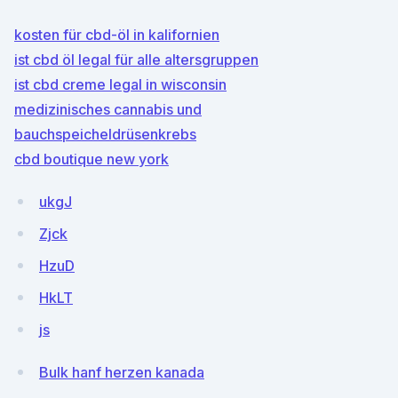
kosten für cbd-öl in kalifornien
ist cbd öl legal für alle altersgruppen
ist cbd creme legal in wisconsin
medizinisches cannabis und
bauchspeicheldrüsenkrebs
cbd boutique new york
ukgJ
Zjck
HzuD
HkLT
js
Bulk hanf herzen kanada