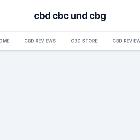
cbd cbc und cbg
OME
CBD REVIEWS
CBD STORE
CBD REVIE