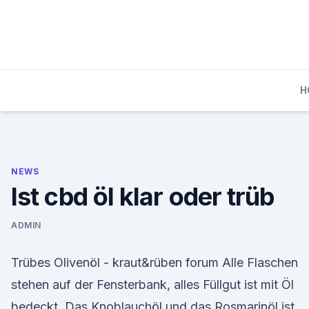
Skip
to
content
H
NEWS
Ist cbd öl klar oder trüb
ADMIN
Trübes Olivenöl - kraut&rüben forum Alle Flaschen
stehen auf der Fensterbank, alles Füllgut ist mit Öl
bedeckt. Das Knoblauchöl und das Rosmarinöl ist