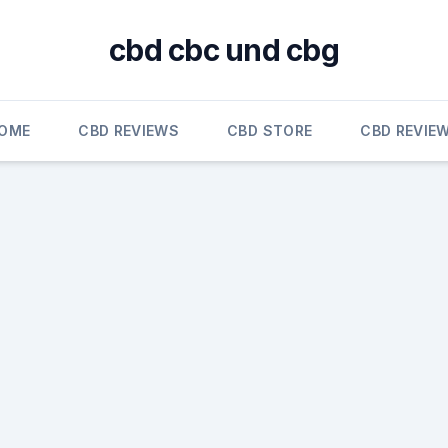
cbd cbc und cbg
OME
CBD REVIEWS
CBD STORE
CBD REVIE