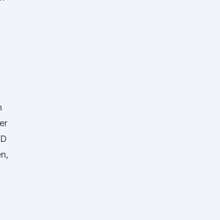
h
er
BD
n,