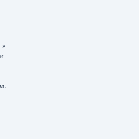
h »
er
er,
-