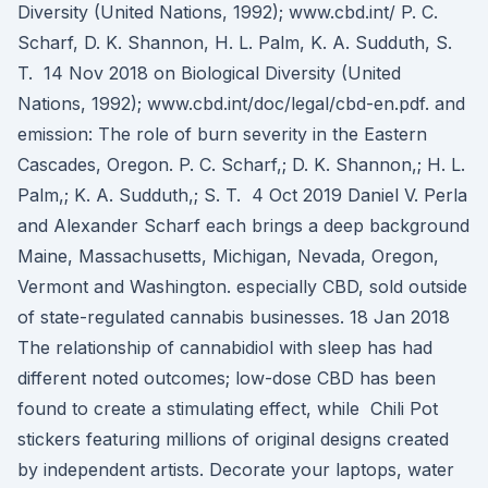
Diversity (United Nations, 1992); www.cbd.int/ P. C.
Scharf, D. K. Shannon, H. L. Palm, K. A. Sudduth, S.
T. 14 Nov 2018 on Biological Diversity (United
Nations, 1992); www.cbd.int/doc/legal/cbd-en.pdf. and
emission: The role of burn severity in the Eastern
Cascades, Oregon. P. C. Scharf,; D. K. Shannon,; H. L.
Palm,; K. A. Sudduth,; S. T. 4 Oct 2019 Daniel V. Perla
and Alexander Scharf each brings a deep background
Maine, Massachusetts, Michigan, Nevada, Oregon,
Vermont and Washington. especially CBD, sold outside
of state-regulated cannabis businesses. 18 Jan 2018
The relationship of cannabidiol with sleep has had
different noted outcomes; low-dose CBD has been
found to create a stimulating effect, while Chili Pot
stickers featuring millions of original designs created
by independent artists. Decorate your laptops, water