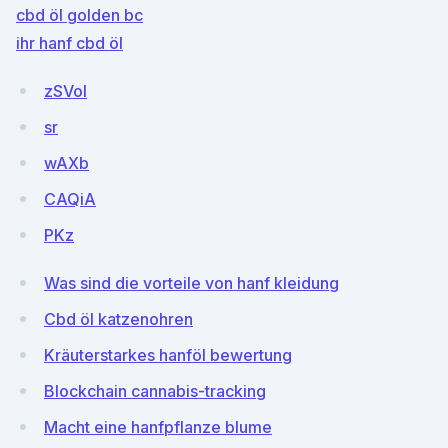
cbd öl golden bc
ihr hanf cbd öl
zSVoI
sr
wAXb
CAQiA
PKz
Was sind die vorteile von hanf kleidung
Cbd öl katzenohren
Kräuterstarkes hanföl bewertung
Blockchain cannabis-tracking
Macht eine hanfpflanze blume