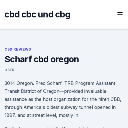
Skip
to
cbd cbc und cbg
content
CBD REVIEWS
Scharf cbd oregon
USER
3014 Oregon. Fred Scharf, TRB Program Assistant
Transit District of Oregon—provided invaluable
assistance as the host organization for the ninth CBD,
through America's oldest subway tunnel opened in
1897, and at street level, mostly in.