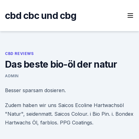
Skip
to
cbd cbc und cbg
content
CBD REVIEWS
Das beste bio-öl der natur
ADMIN
Besser sparsam dosieren.
Zudem haben wir uns Saicos Ecoline Hartwachsöl
"Natur", seidenmatt. Saicos Colour. i Bio Pin. i. Bondex
Hartwachs Öl, farblos. PPG Coatings.