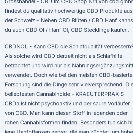
Grosshandel - CBD Im CBD Shop Nr.1 von cbd.gmb
findest du qualitativ hochwertige CBD Produkte aus
der Schweiz – Neben CBD Blüten / CBD Hanf kanns
du auch CBD Öl / Hanf Öl, CBD Stecklinge kaufen.
CBDNOL - Kann CBD die Schlafqualität verbessern
Als solche wird CBD derzeit nicht als Schlafhilfe
betrachtet und wird nur als Nahrungsergänzungsmitt
verwendet. Doch wie bei den meisten CBD-basierte
Forschung sind die Dinge sehr vielversprechend. Di
beliebtesten Cannabinoide - KRAEUTERPRAXIS
CBDa ist nicht psychoaktiv und der saure Vorläufer
von CBD. Man kann diesen Stoff in lebenden oder
rohen Cannabisformen finden. Besonders tun sich hi
jene Hanfpflanzen hervor, die man züchtet, um hohe