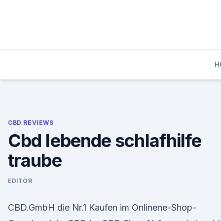
Skip
to
content
H
CBD REVIEWS
Cbd lebende schlafhilfe
traube
EDITOR
CBD.GmbH die Nr.1 Kaufen im Onlinene-Shop-