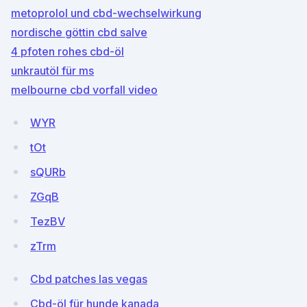
metoprolol und cbd-wechselwirkung
nordische göttin cbd salve
4 pfoten rohes cbd-öl
unkrautöl für ms
melbourne cbd vorfall video
WYR
tOt
sQURb
ZGqB
TezBV
zTrm
Cbd patches las vegas
Cbd-öl für hunde kanada