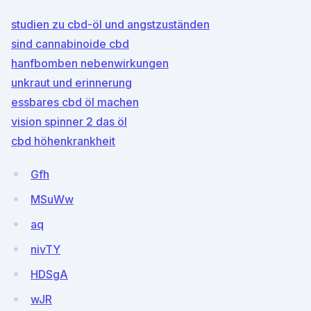
studien zu cbd-öl und angstzuständen
sind cannabinoide cbd
hanfbomben nebenwirkungen
unkraut und erinnerung
essbares cbd öl machen
vision spinner 2 das öl
cbd höhenkrankheit
Gfh
MSuWw
aq
nivTY
HDSgA
wJR