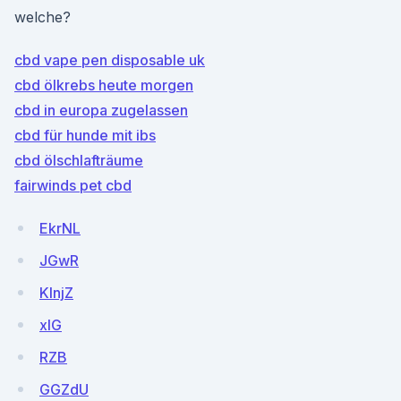
welche?
cbd vape pen disposable uk
cbd ölkrebs heute morgen
cbd in europa zugelassen
cbd für hunde mit ibs
cbd ölschlafträume
fairwinds pet cbd
EkrNL
JGwR
KlnjZ
xIG
RZB
GGZdU