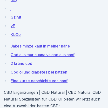
jlr
GziMt
yE
KbXo
Jakes minze kaut in meiner nähe
Cbd aus marihuana vs cbd aus hanf
2 kräne cbd
Cbd öl und diabetes bei katzen
Eine kurze geschichte von hanf
CBD Ergänzungen | CBD Natural | CBD Natural CBD
Natural Spezialisten für CBD-Öl bieten wir jetzt auch
eine Auswahl der besten CBD-